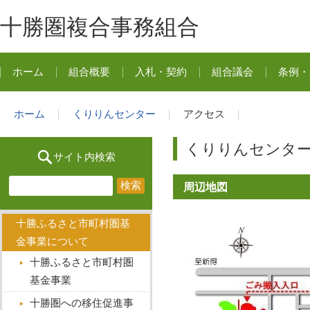
十勝圏複合事務組合
ホーム
組合概要
入札・契約
組合議会
条例・
ホーム
くりりんセンター
アクセス
くりりんセンタ
サイト内検索
周辺地図
十勝ふるさと市町村圏基
金事業について
十勝ふるさと市町村圏
基金事業
十勝圏への移住促進事